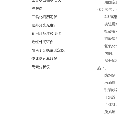
· 全自动固相萃取仪
用固定
· 消解仪
化学实体，
· 二氧化硫测定仪
2.2
试
实验用
· 紫外分光光度计
盐酸溶
· 食用油品质检测仪
硫酸溶
· 近红外光谱仪
氢氧化
· 阳离子交换量测定仪
丙酮。
· 快速溶剂萃取仪
滤器辅
· 元素分析仪
热
1h
。
防泡剂
石油醚
玻璃砂
干燥器
F800
纤
旋风磨