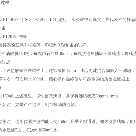
验过程
GB/T14699.1(ISO6497:2002,IDT)
进行。实验室得到真实、具代表性的样品
制备
GB/T20195
制备。
磨将实验室风干样粉碎，称取约
0.5g
制备的试样。
用石油醚脱脂
3
次，每次用石油醚
30mL
，每次洗涤后抽吸干燥残渣，将残
碳酸盐
L
上述盐酸倾注在试样上，连续振摇
5min
，小心将此混合物倾入一滤埚，
涤两次，每次用水
100mL
，细心操作最终使尽可能少的物质留在滤器上。
煮
加
150mL
上述硫酸。尽快使其沸腾，并保持沸腾状态
30min±1min
。
开始时，如果产生泡沫，则加数滴防泡剂。
结束时，使用仪器抽滤功能，使
150mL
几乎全部通过。如果滤器堵塞，执
热水洗涤
5
次，每次约用
50mL
水。