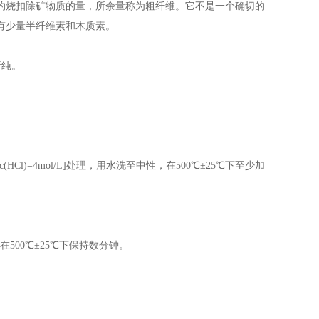
灼烧扣除矿物质的量，所余量称为粗纤维。它不是一个确切的
有少量半纤维素和木质素。
析纯。
[c(HCl)=4mol/L]
处理，用水洗至中性，在
500℃±25℃
下至少加
在
500℃±25℃
下保持数分钟。