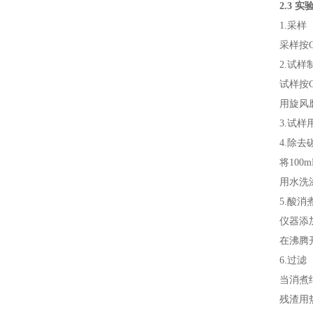
2.3
实
1.
采样
采样按
2.
试样
试样按
用旋风
3.
试样
4.
除去
将
100m
用水洗
5.
酸消
仪器添
在沸腾
6.
过滤
当消煮
残渣用