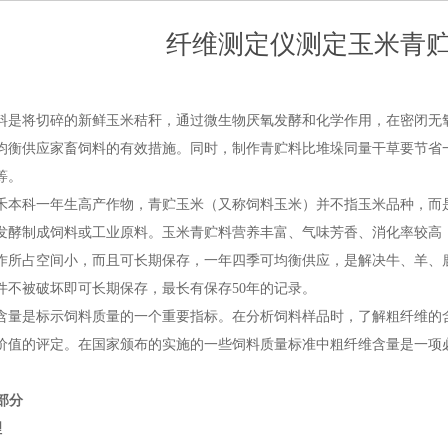
纤维测定仪测定玉米青
料是将切碎的新鲜玉米秸秆，通过微生物厌氧发酵和化学作用，在密闭无
均衡供应家畜饲料的有效措施。同时，制作青贮料比堆垛同量干草要节省
等。
禾本科一年生高产作物，青贮玉米（又称饲料玉米）并不指玉米品种，而
发酵制成饲料或工业原料。玉米青贮料营养丰富、气味芳香、消化率较高
作所占空间小，而且可长期保存，一年四季可均衡供应，是解决牛、羊、
件不被破坏即可长期保存，最长有保存
50
年的记录。
含量是标示饲料质量的一个重要指标。在分析饲料样品时，了解粗纤维的
价值的评定。在国家颁布的实施的一些饲料质量标准中粗纤维含量是一项
部分
理