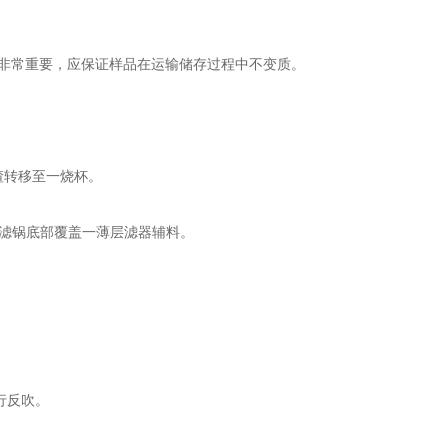
非常重要，应保证样品在运输储存过程中不变质。
渣转移至一烧杯。
滤锅底部覆盖一薄层滤器辅料。
行反吹。