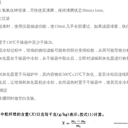
煮
L
氢氧化钾溶液，尽快使其沸腾，保持沸腾状态
30min±1min
。
次过滤
结束时，使用仪器抽滤功能，使
150mL
几乎全部通过。如果滤器堵塞，执
置于
130℃
干燥箱中至少干燥
2h
。
或冷却过程中，坩埚的烧结滤板可能有些部分变得松散，从而可能导致分
灰化皿在干燥器中冷却，从干燥器中取出后，立即对滤锅和灰化皿进行称
和灰化皿置于马福炉中，其内容物在
500℃±25℃
下灰化，直至冷却后连续
化后，让坩埚和灰化皿初步冷却，在尚温热时置于干燥器中，使其完全冷
白测定
步骤同时做空白实验。