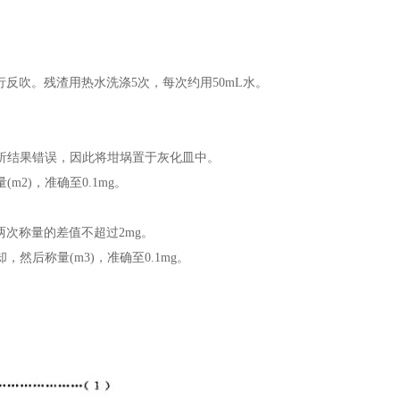
行反吹
。残渣用热水洗涤
5
次，每次约用
50mL
水。
析结果错误，因此将坩埚置于灰化皿中。
量
(m2)
，准确至
0.1mg
。
两次称量的差值不超过
2mg
。
却，然后称量
(m3)
，准确至
0.1mg
。