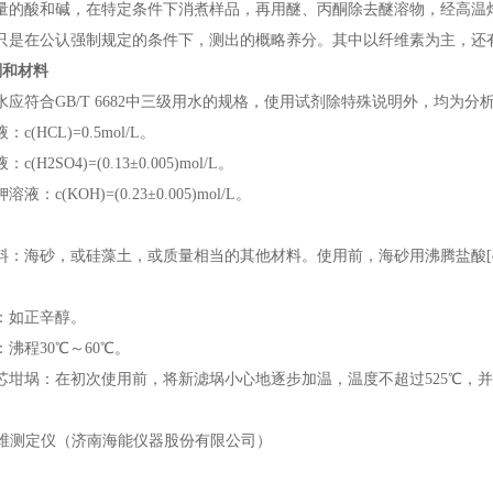
量的酸和碱，在特定条件下消煮样品，再用醚、丙酮除去醚溶物，经高温
只是在公认强制规定的条件下，测出的概略养分。其中以纤维素为主，还
剂和材料
水应符合
GB/T 6682
中三级用水的规格，使用试剂除特殊说明外，均为分
液：
c(HCL)=0.5mol/L
。
液：
c(H2SO4)=(0.13±0.005)mol/L
。
钾溶液：
c(KOH)=(0.23±0.005)mol/L
。
料：海砂，或硅藻土，或质量相当的其他材料。使用前，海砂用沸腾盐酸
：如正辛醇。
：沸程
30℃
～
60℃
。
芯坩埚：在初次使用前，将新滤埚小心地逐步加温，温度不超过
525℃
，并
维测定仪（济南海能仪器股份有限公司）