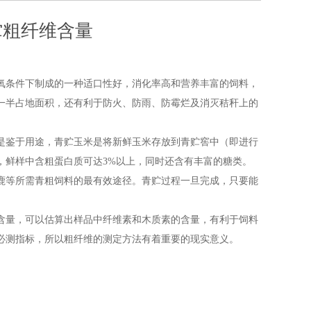
贮粗纤维含量
氧条件下制成的一种适口性好，消化率高和营养丰富的饲料，
一半占地面积，还有利于防火、防雨、防霉烂及消灭秸秆上的
是鉴于用途，青贮玉米是将新鲜玉米存放到青贮窖中（即进行
，鲜样中含粗蛋白质可达
3%
以上，同时还含有丰富的糖类。
鹿等所需青粗饲料的最有效途径。青贮过程一旦完成，只要能
含量，可以估算出样品中纤维素和木质素的含量，有利于饲料
必测指标，所以粗纤维的测定方法有着重要的现实意义。