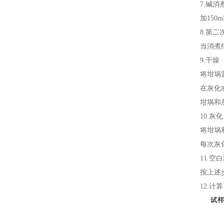
7.
碱消
加
150m
8.
第二
当消煮
9.
干燥
将坩埚
在灰化
坩埚和
10.
灰化
将坩埚
每次灰
11.空
按上述
12.
计算