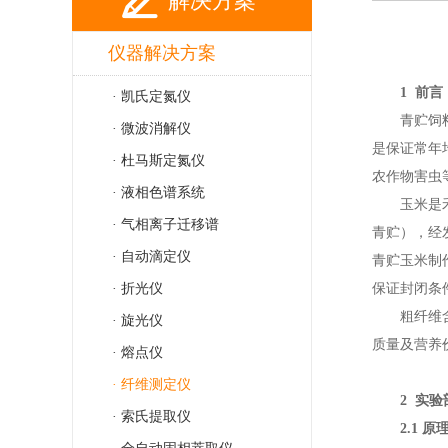
解决方案
仪器解决方案
1
前言
· 凯氏定氮仪
青贮饲
· 微波消解仪
是保证常年
· 杜马斯定氮仪
农作物害虫
· 液相色谱系统
玉米是
· 气相离子迁移谱
青贮），经
· 自动滴定仪
青贮玉米制
· 折光仪
保证封闭条
粗纤维
· 旋光仪
质量及营养
· 熔点仪
· 纤维测定仪
2
实验
· 索氏提取仪
2.1
原